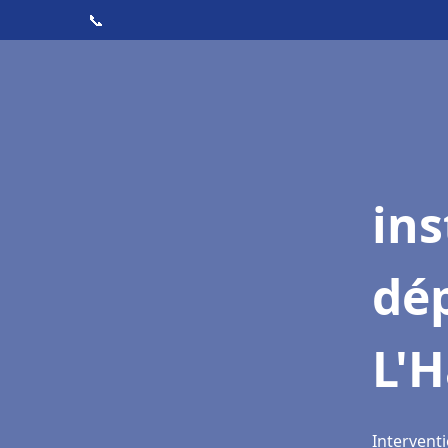
📞
ins
dé
L'H
Interventi