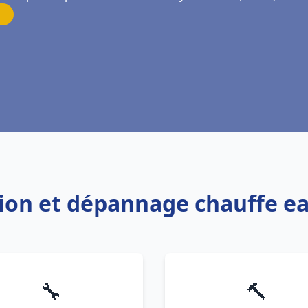
ation et dépannage chauffe ea
🔧
🔨