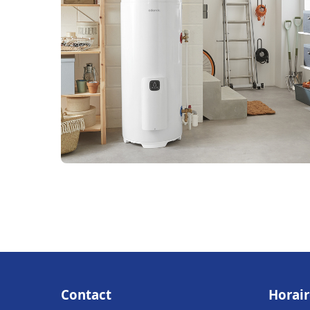
Contact
Horair