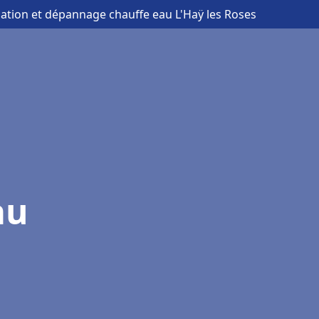
llation et dépannage chauffe eau L'Haÿ les Roses
au