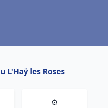
u L'Haÿ les Roses
⚙️