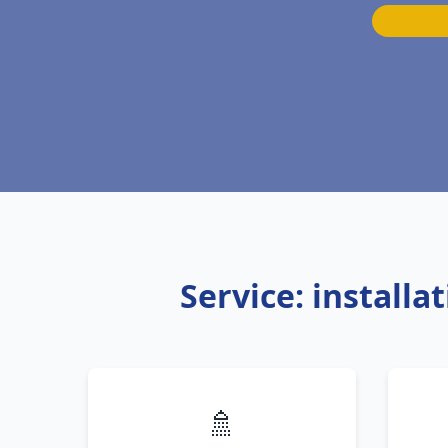
Service: install
🚿