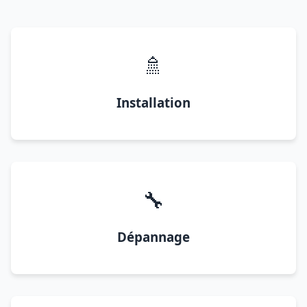
🚿
Installation
🔧
Dépannage