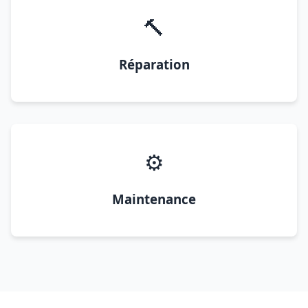
🔨
Réparation
⚙️
Maintenance