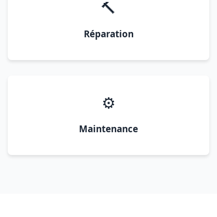
🔨
Réparation
⚙️
Maintenance