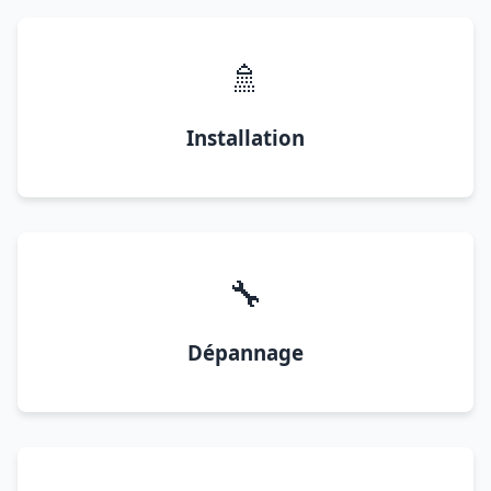
🚿
Installation
🔧
Dépannage