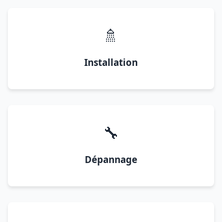
🚿
Installation
🔧
Dépannage