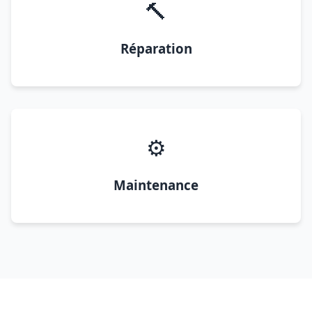
🔨
Réparation
⚙️
Maintenance