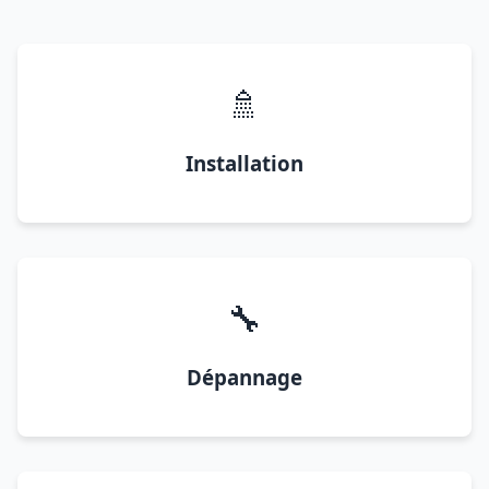
🚿
Installation
🔧
Dépannage