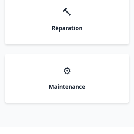
🔨
Réparation
⚙️
Maintenance