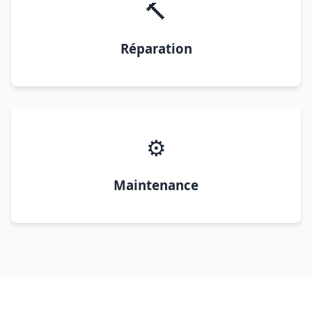
🔨
Réparation
⚙️
Maintenance