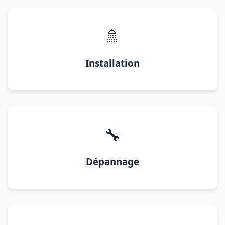
🚿
Installation
🔧
Dépannage