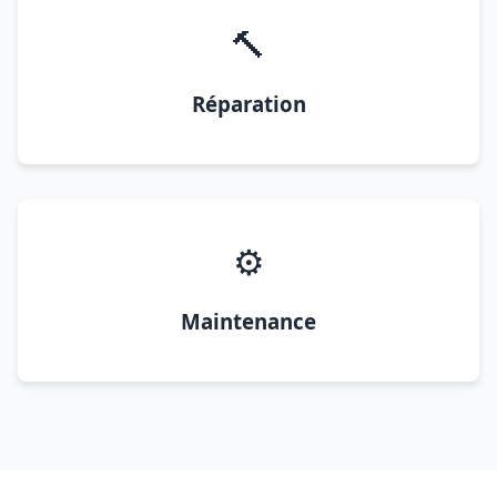
🔨
Réparation
⚙️
Maintenance