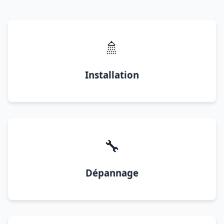
🚿
Installation
🔧
Dépannage