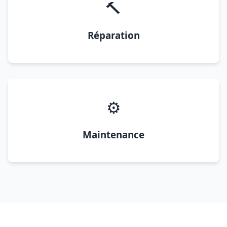
🔨
Réparation
⚙️
Maintenance