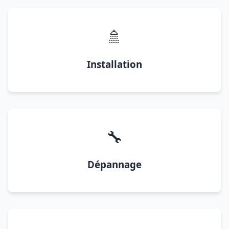
🚿
Installation
🔧
Dépannage