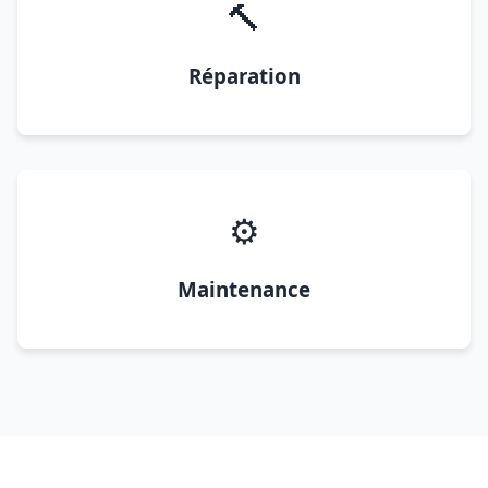
🔨
Réparation
⚙️
Maintenance