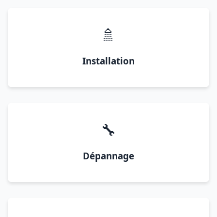
🚿
Installation
🔧
Dépannage