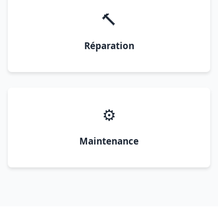
🔨
Réparation
⚙️
Maintenance