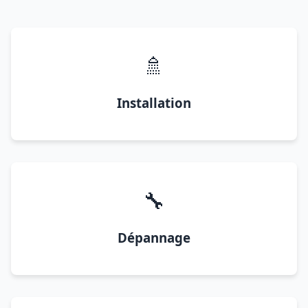
🚿
Installation
🔧
Dépannage