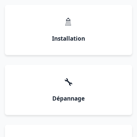
🚿
Installation
🔧
Dépannage