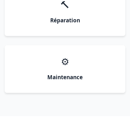
🔨
Réparation
⚙️
Maintenance