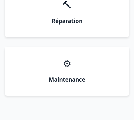
🔨
Réparation
⚙️
Maintenance