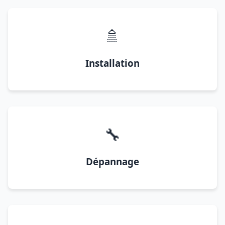
🚿
Installation
🔧
Dépannage