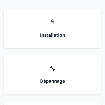
🚿
Installation
🔧
Dépannage