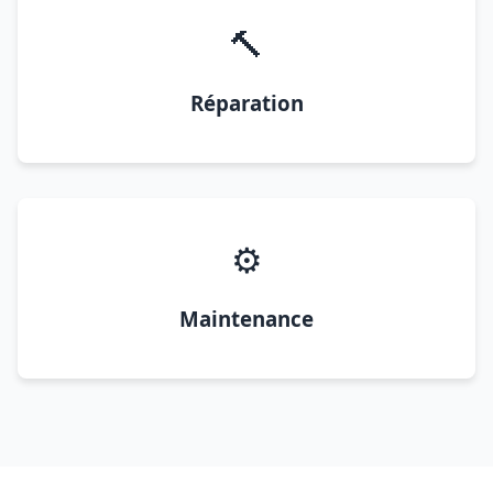
🔨
Réparation
⚙️
Maintenance