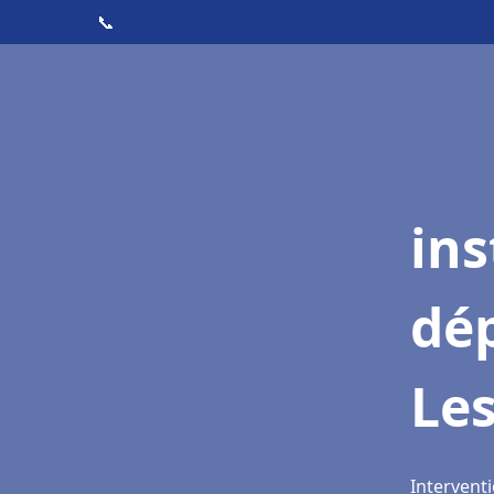
📞
ins
dé
Le
Intervent