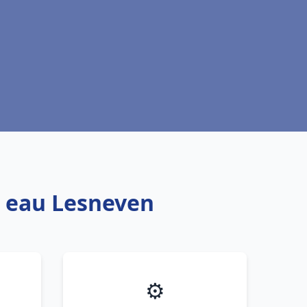
e eau Lesneven
⚙️