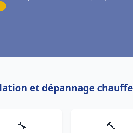
allation et dépannage chauff
🔧
🔨