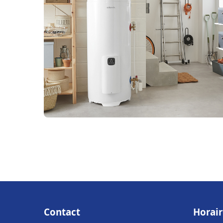
Contact
Horair