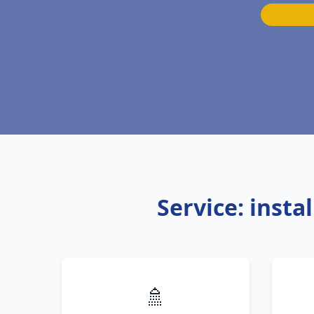
Service: inst
🚿