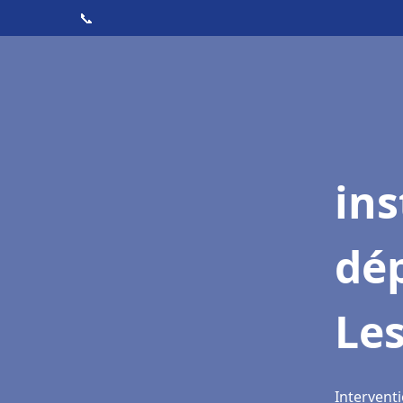
📞
ins
dé
Le
Intervent