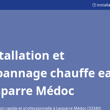
🕒 instal
tallation et
pannage chauffe e
sparre Médoc
ion rapide et professionnelle à Lesparre Médoc (33340)