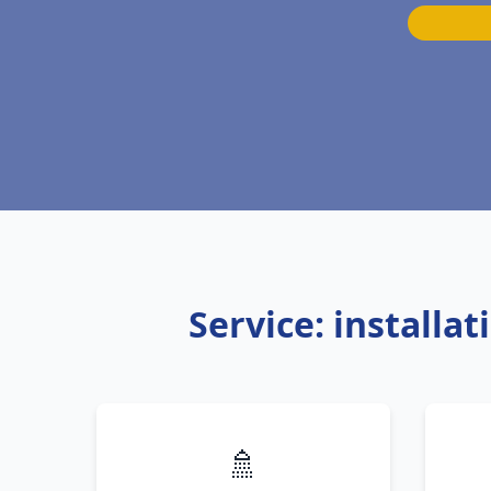
Service: install
🚿