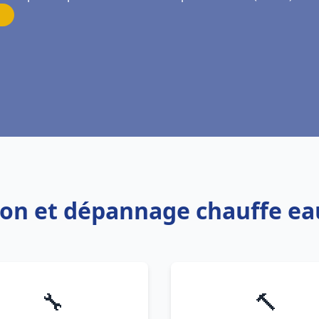
ation et dépannage chauffe e
🔧
🔨