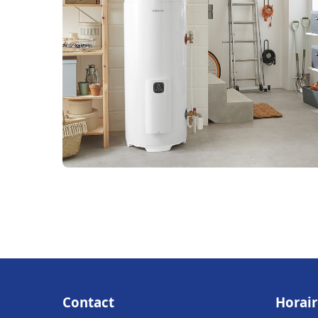
Contact
Horair