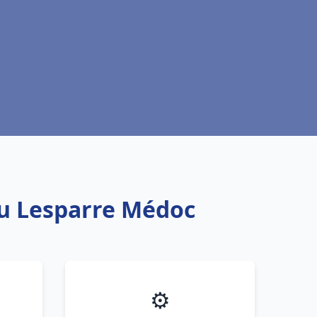
au Lesparre Médoc
⚙️