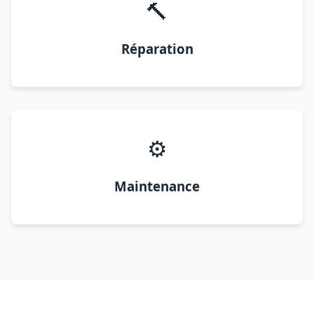
🔨
Réparation
⚙️
Maintenance