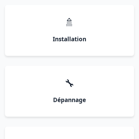
🚿
Installation
🔧
Dépannage