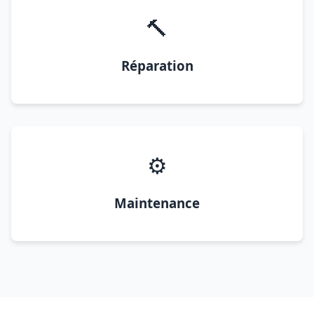
🔨
Réparation
⚙️
Maintenance