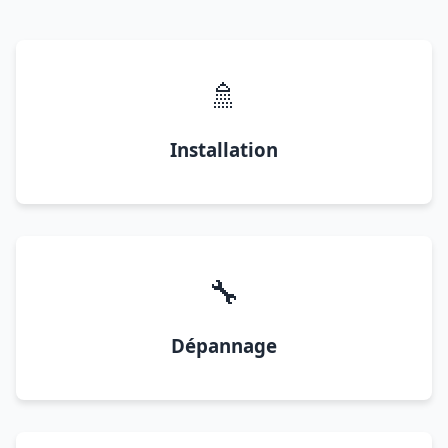
🚿
Installation
🔧
Dépannage