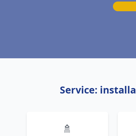
Service: instal
🚿