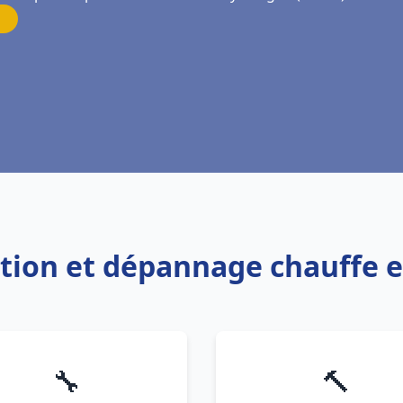
lation et dépannage chauffe 
🔧
🔨