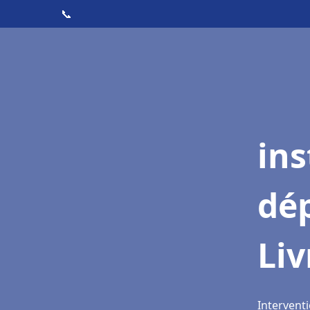
📞
ins
dé
Li
Interventi