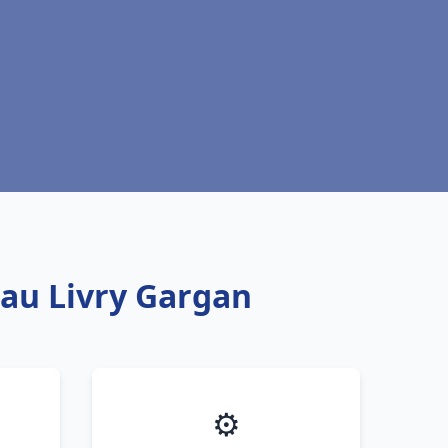
eau Livry Gargan
⚙️