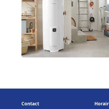
Contact
Horair