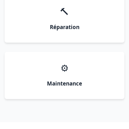
🔨
Réparation
⚙️
Maintenance