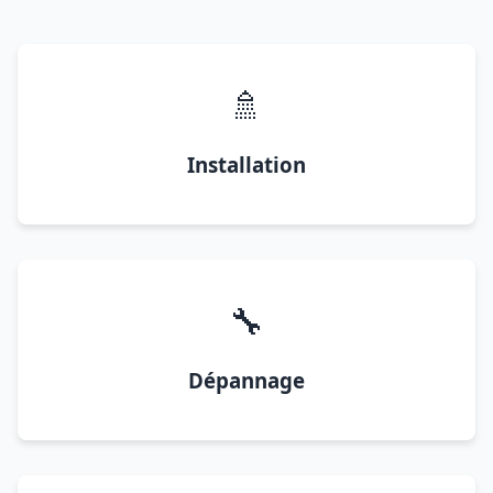
🚿
Installation
🔧
Dépannage