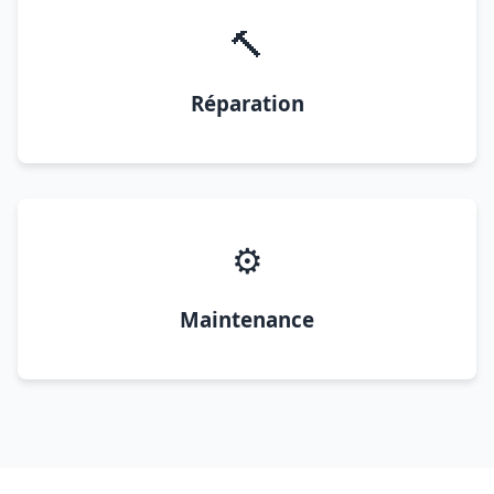
🔨
Réparation
⚙️
Maintenance