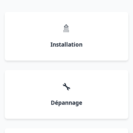
🚿
Installation
🔧
Dépannage