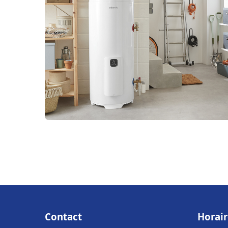
Contact
Horair