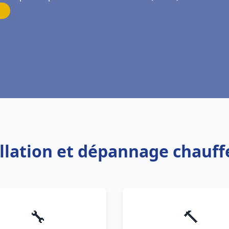
allation et dépannage chauf
🔧
🔨