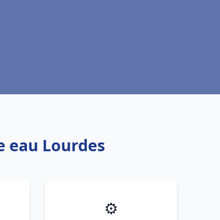
fe eau Lourdes
⚙️