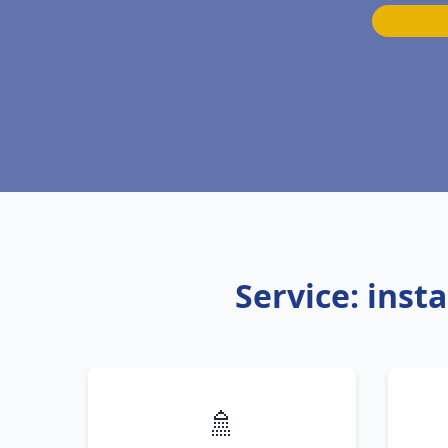
Service: inst
🚿