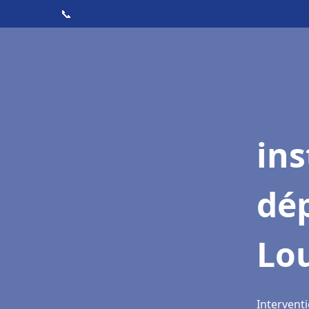
📞
ins
dé
Lo
Intervent