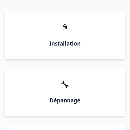
🚿
Installation
🔧
Dépannage