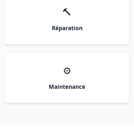
🔨
Réparation
⚙️
Maintenance