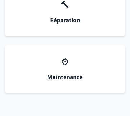
🔨
Réparation
⚙️
Maintenance