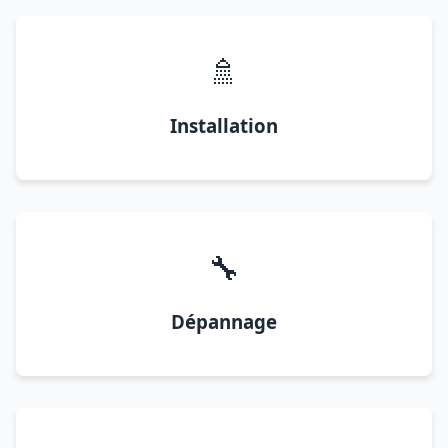
🚿
Installation
🔧
Dépannage