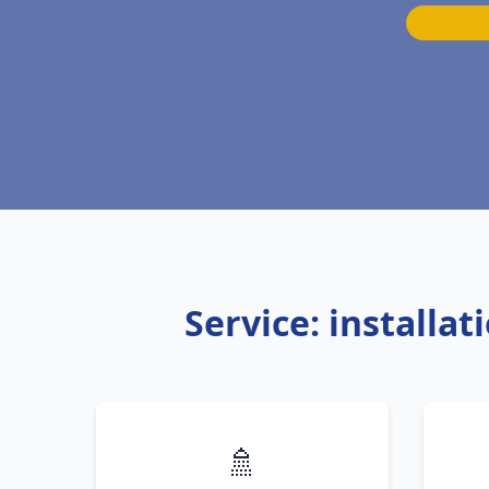
Service: installa
🚿