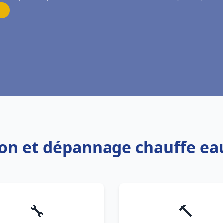
tion et dépannage chauffe ea
🔧
🔨