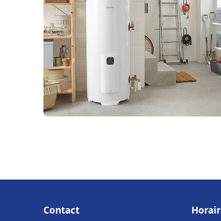
Contact
Horair