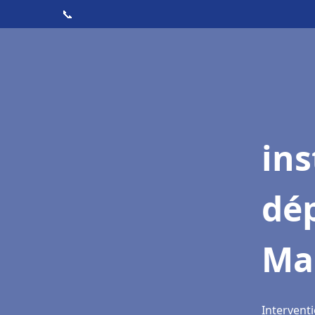
📞
ins
dé
Mai
Interventi