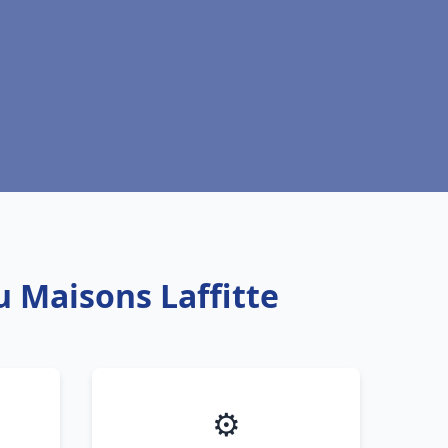
u Maisons Laffitte
⚙️