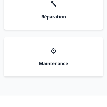
🔨
Réparation
⚙️
Maintenance