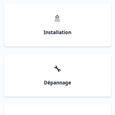
🚿
Installation
🔧
Dépannage