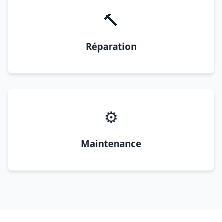
🔨
Réparation
⚙️
Maintenance