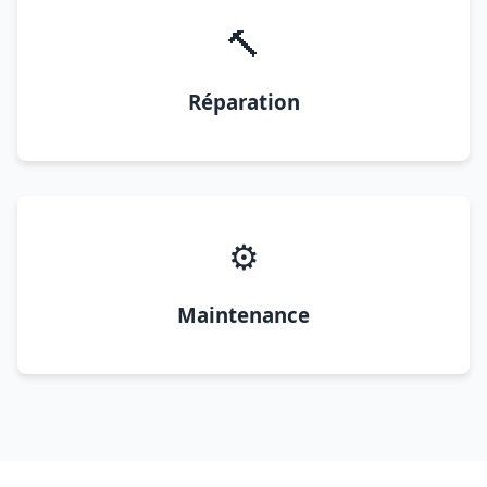
🔨
Réparation
⚙️
Maintenance