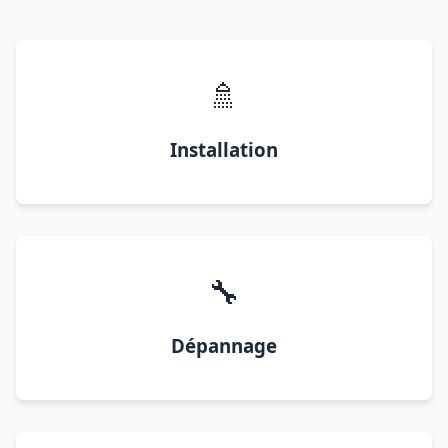
🚿
Installation
🔧
Dépannage