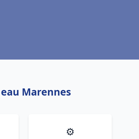
e eau Marennes
⚙️