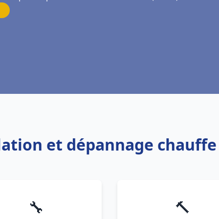
allation et dépannage chauff
🔧
🔨