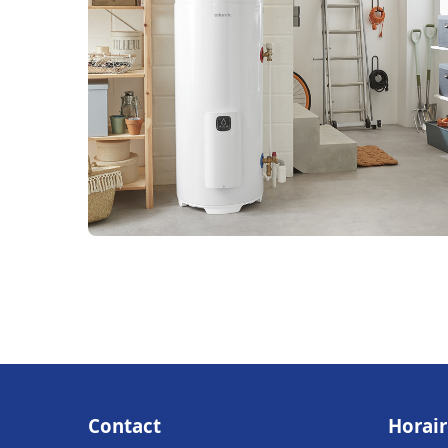
Contact
Horair