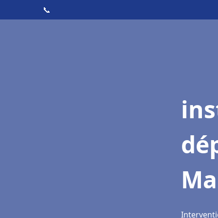
📞
ins
dé
Ma
Intervent