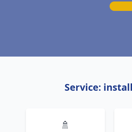
Service: inst
🚿