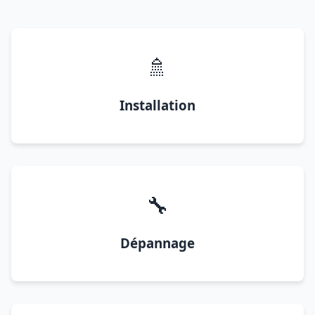
🚿
Installation
🔧
Dépannage