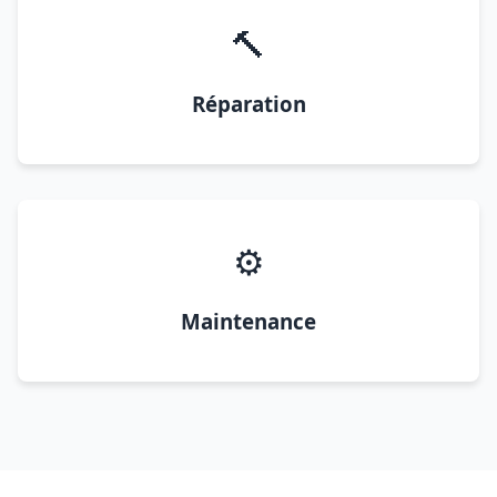
🔨
Réparation
⚙️
Maintenance