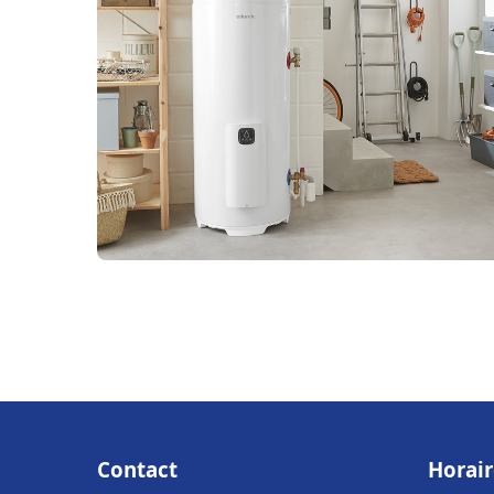
Contact
Horair