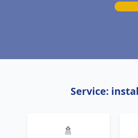
Service: inst
🚿