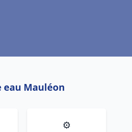
fe eau Mauléon
⚙️