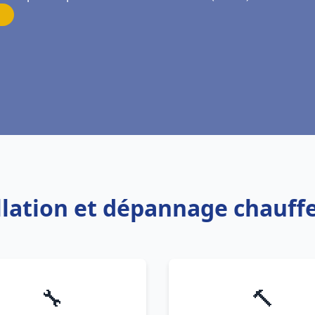
allation et dépannage chauf
🔧
🔨