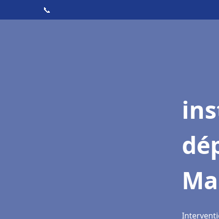
📞
ins
dé
Ma
Intervent