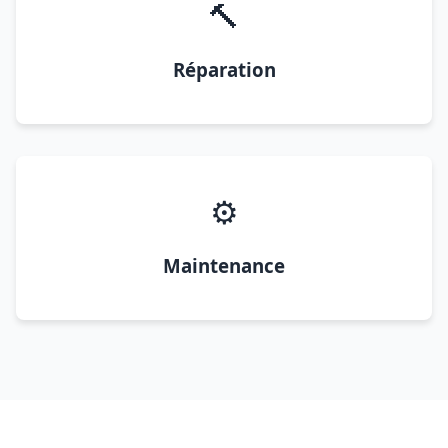
🔨
Réparation
⚙️
Maintenance