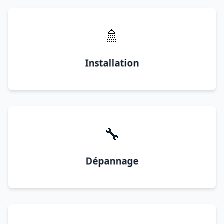
🚿
Installation
🔧
Dépannage