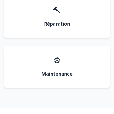
🔨
Réparation
⚙️
Maintenance