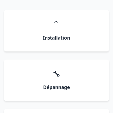
🚿
Installation
🔧
Dépannage