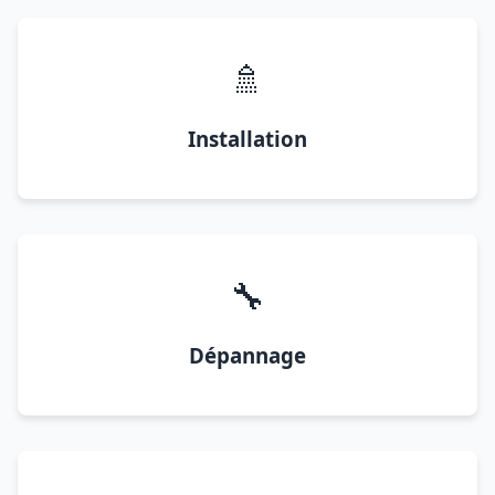
🚿
Installation
🔧
Dépannage