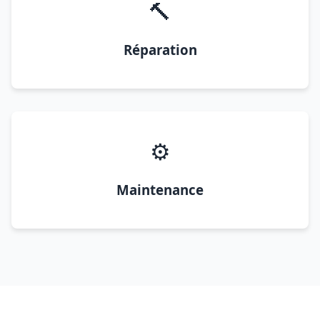
🔨
Réparation
⚙️
Maintenance