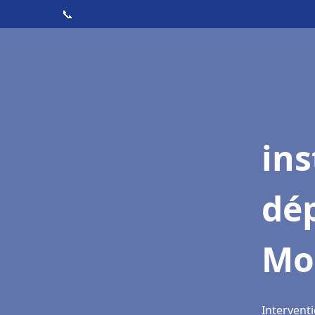
📞
ins
dé
Mo
Intervent