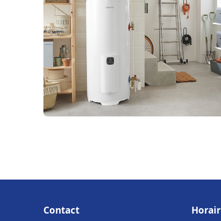
Contact
Horair