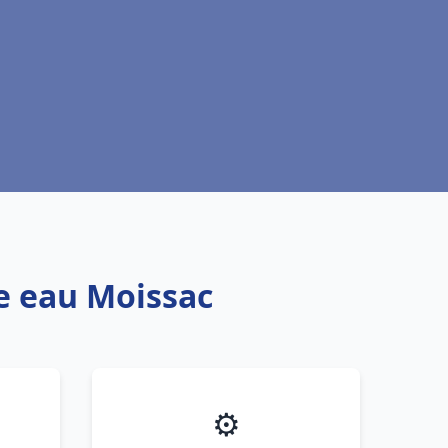
fe eau Moissac
⚙️