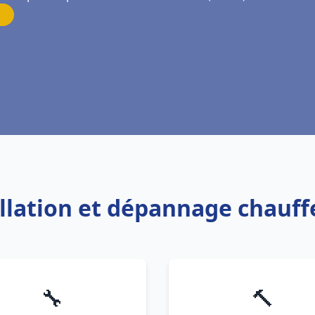
allation et dépannage chauf
🔧
🔨