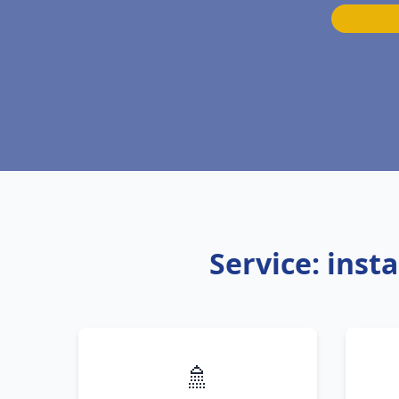
Service: inst
🚿