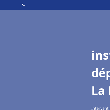
📞
ins
dé
La
Intervent