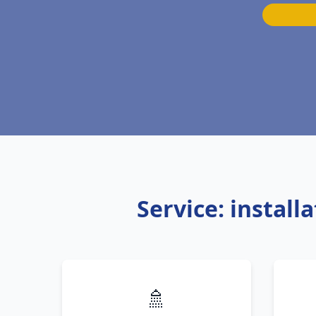
Service: instal
🚿