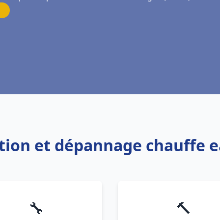
lation et dépannage chauffe
🔧
🔨