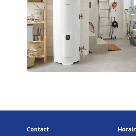
Contact
Horair