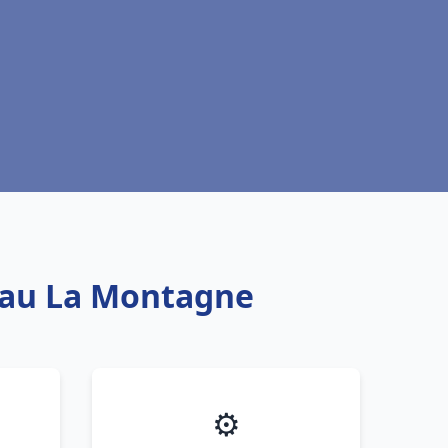
 eau La Montagne
⚙️