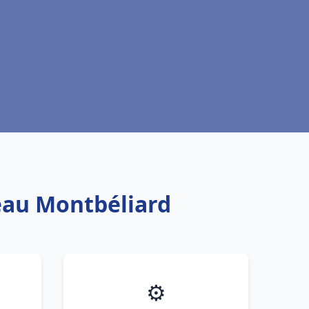
 eau Montbéliard
⚙️