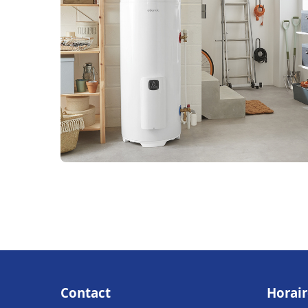
Contact
Horair