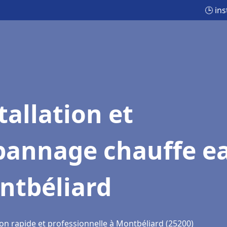
🕒 in
tallation et
pannage chauffe e
ntbéliard
ion rapide et professionnelle à Montbéliard (25200)