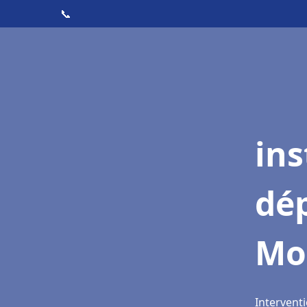
📞
ins
dé
Mo
Intervent