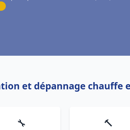
lation et dépannage chauffe
🔧
🔨