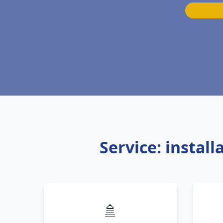
Service: instal
🚿