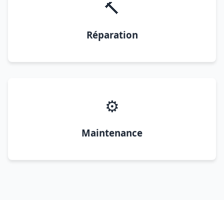
🔨
Réparation
⚙️
Maintenance