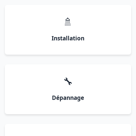
🚿
Installation
🔧
Dépannage