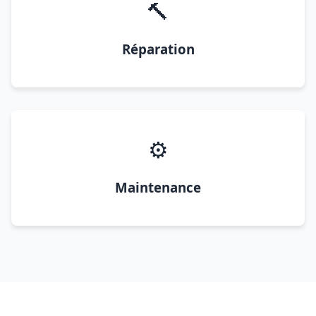
🔨
Réparation
⚙️
Maintenance