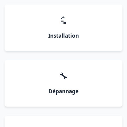
🚿
Installation
🔧
Dépannage