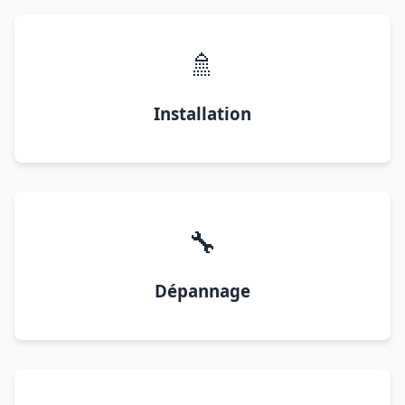
🚿
Installation
🔧
Dépannage