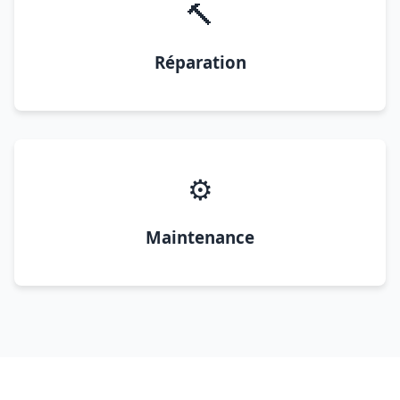
🔨
Réparation
⚙️
Maintenance