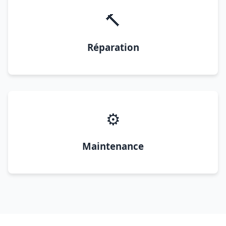
🔨
Réparation
⚙️
Maintenance