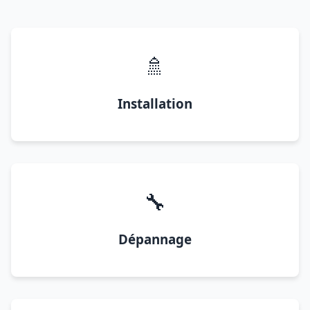
🚿
Installation
🔧
Dépannage