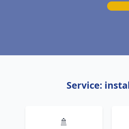
Service: inst
🚿