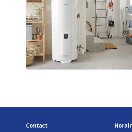
Contact
Horair