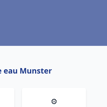
fe eau Munster
⚙️