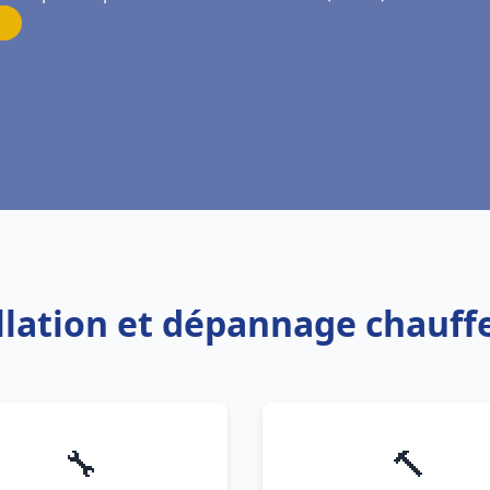
allation et dépannage chauf
🔧
🔨