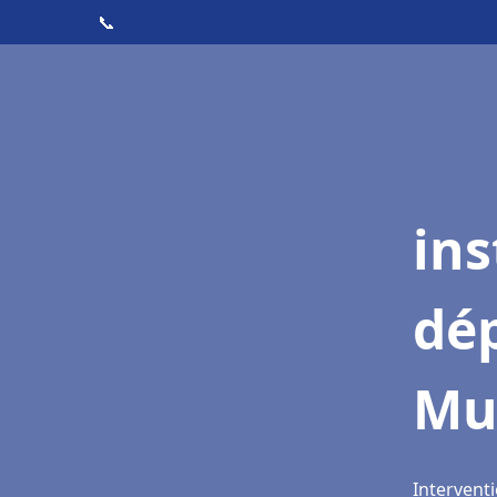
📞
ins
dé
Mu
Intervent