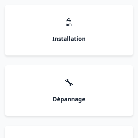
🚿
Installation
🔧
Dépannage