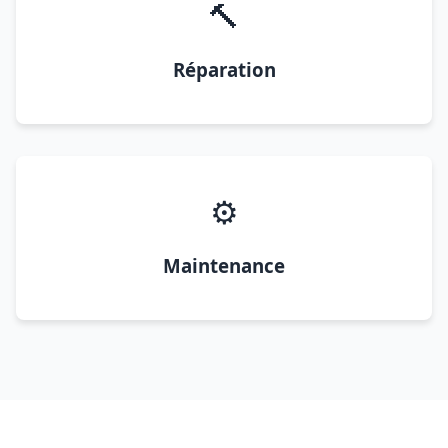
🔨
Réparation
⚙️
Maintenance