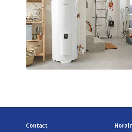
Contact
Horair