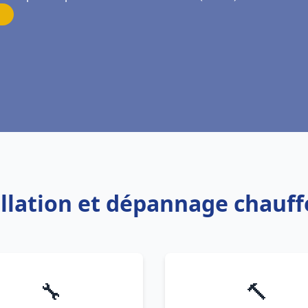
allation et dépannage chauf
🔧
🔨