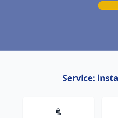
Service: inst
🚿