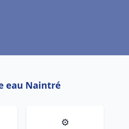
fe eau Naintré
⚙️