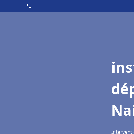
📞
ins
dé
Na
Interventi