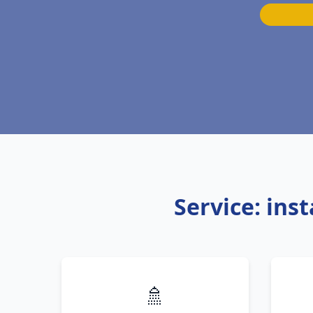
Service: ins
🚿