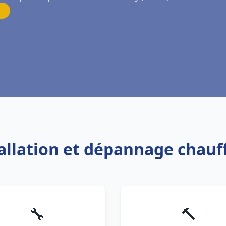
tallation et dépannage chau
🔧
🔨