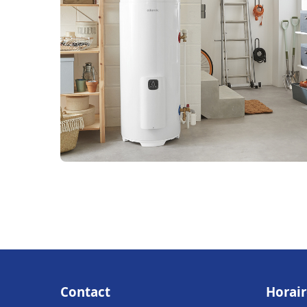
Contact
Horair