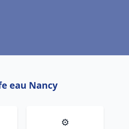
ffe eau Nancy
⚙️