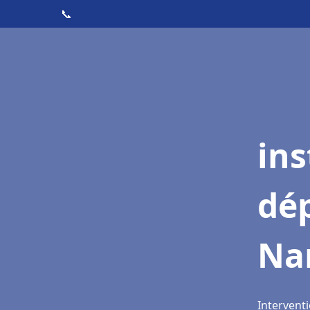
📞
ins
dé
Na
Intervent