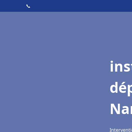
📞
ins
dé
Na
Interventi