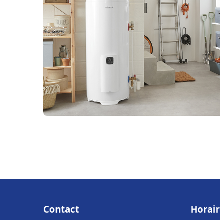
Contact
Horair