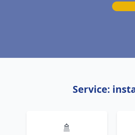
Service: ins
🚿