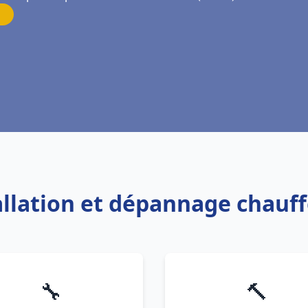
tallation et dépannage chauf
🔧
🔨