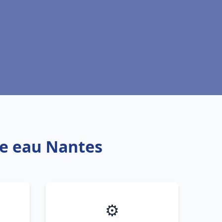
fe eau Nantes
⚙️