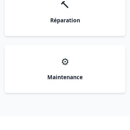
🔨
Réparation
⚙️
Maintenance