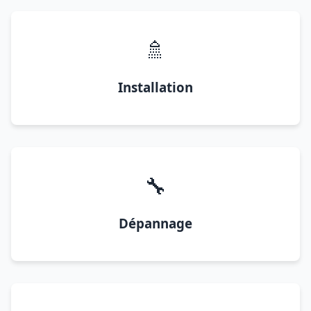
🚿
Installation
🔧
Dépannage