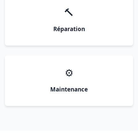
🔨
Réparation
⚙️
Maintenance