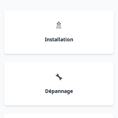
🚿
Installation
🔧
Dépannage