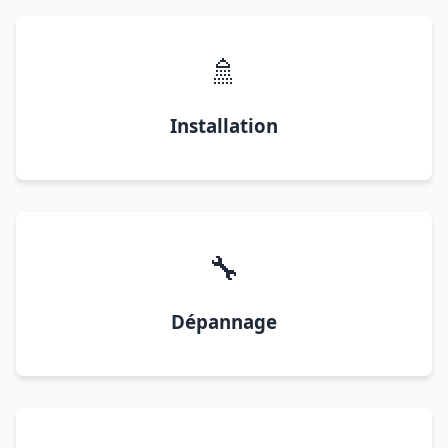
🚿
Installation
🔧
Dépannage