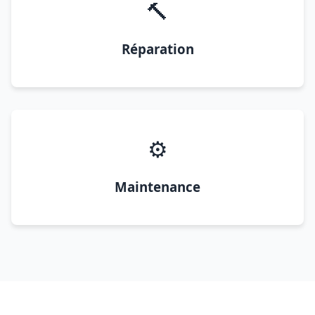
🔨
Réparation
⚙️
Maintenance