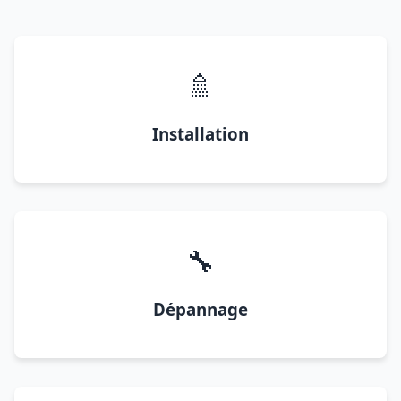
🚿
Installation
🔧
Dépannage