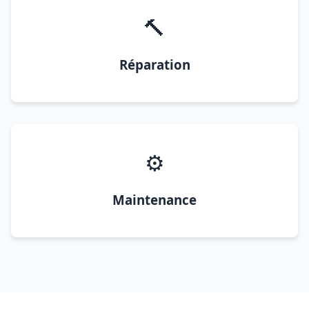
🔨
Réparation
⚙️
Maintenance