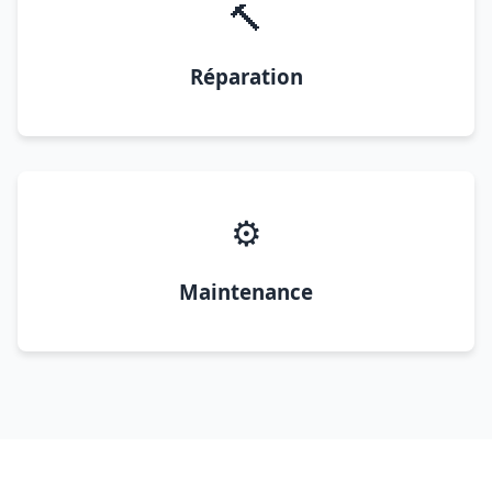
🔨
Réparation
⚙️
Maintenance