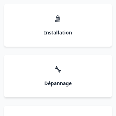
🚿
Installation
🔧
Dépannage